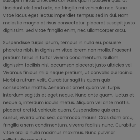
suscipit metus ante, sed convallis quam posuere quis. Ut
tincidunt eleifend odio, ac fringilla mi vehicula nec. Nunc
vitae lacus eget lectus imperdiet tempus sed in dui. Nam
molestie magna at risus consectetur, placerat suscipit justo
dignissim. Sed vitae fringilla enim, nec ullamcorper arcu.
Suspendisse turpis ipsum, tempus in nulla eu, posuere
pharetra nibh. In dignissim vitae lorem non mollis. Praesent
pretium tellus in tortor viverra condimentum. Nullam
dignissim facilisis nisl, accumsan placerat justo ultricies vel.
Vivamus finibus mi a neque pretium, ut convallis dui lacinia.
Morbi a rutrum velit. Curabitur sagittis quam quis
consectetur mattis. Aenean sit amet quam vel turpis
interdum sagittis et eget neque. Nunc ante quam, luctus et
neque a, interdum iaculis metus. Aliquam vel ante mattis,
placerat orci id, vehicula quam. Suspendisse quis eros
cursus, viverra urna sed, commodo mauris. Cras diam arcu,
fringilla a sem condimentum, viverra facilisis nunc. Curabitur
vitae orci id nulla maximus maximus. Nunc pulvinar