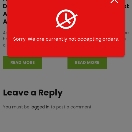
Delivering the Finest
Delivering the Finest
Açaí Experience in
Açaí Experience in
Abu Dhabi
Abu Dhabi
AçaíXpress, established in the
AçaíXpress, established in the
Sorry. We are currently not accepting orders.
heart of Abu Dhabi in 2014, is
heart of Abu Dhabi in 2014, is
a company born out of a
a company driven by a
passion…
passion for…
READ MORE
READ MORE
Leave a Reply
You must be
logged in
to post a comment.