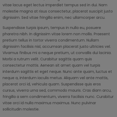
vitae lacus eget lectus imperdiet tempus sed in dui. Nam
molestie magna at risus consectetur, placerat suscipit justo
dignissim. Sed vitae fringilla enim, nec ullamcorper arcu.
Suspendisse turpis ipsum, tempus in nulla eu, posuere
pharetra nibh. In dignissim vitae lorem non mollis. Praesent
pretium tellus in tortor viverra condimentum. Nullam
dignissim facilisis nisl, accumsan placerat justo ultricies vel.
Vivamus finibus mi a neque pretium, ut convallis dui lacinia.
Morbi a rutrum velit. Curabitur sagittis quam quis
consectetur mattis. Aenean sit amet quam vel turpis
interdum sagittis et eget neque. Nunc ante quam, luctus et
neque a, interdum iaculis metus. Aliquam vel ante mattis,
placerat orci id, vehicula quam. Suspendisse quis eros
cursus, viverra urna sed, commodo mauris. Cras diam arcu,
fringilla a sem condimentum, viverra facilisis nunc. Curabitur
vitae orci id nulla maximus maximus. Nunc pulvinar
sollicitudin molestie.